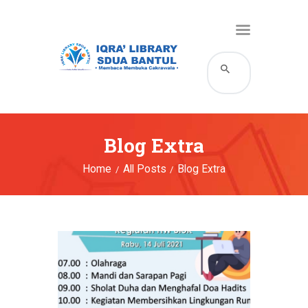
HOME
KATALOG
PROFIL
Blog Extra
LAYANAN
Home
All Posts
Blog Extra
BERITA DAN EVENT
GALERI
HUBUNGI KAMI