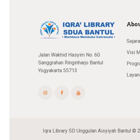
Abou
Sejar
Visi M
Jalan Wakhid Hasyim No. 60
Sanggrahan Ringinharjo Bantul
Progr
Yogyakarta 55713
Layan
Iqra Library SD Unggulan Aisyiyah Bantul © 2