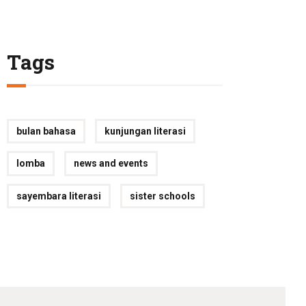
Tags
bulan bahasa
kunjungan literasi
lomba
news and events
sayembara literasi
sister schools