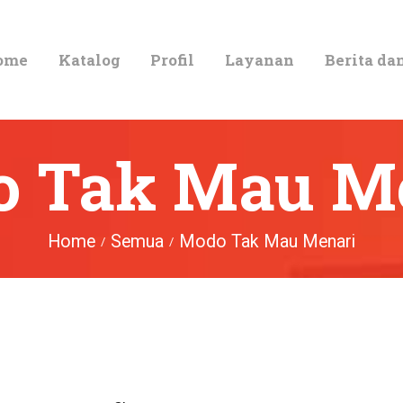
HOME
ome
Katalog
Profil
Layanan
Berita da
KATALOG
PROFIL
 Tak Mau M
LAYANAN
BERITA DAN
Home
Semua
Modo Tak Mau Menari
EVENT
GALERI
HUBUNGI KAMI