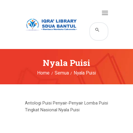
HOME
KATALOG
PROFIL
Nyala Puisi
LAYANAN
Home
Semua
Nyala Puisi
BERITA DAN EVENT
GALERI
HUBUNGI KAMI
Antologi Puisi Penyair-Penyair Lomba Puisi
Tingkat Nasional Nyala Puisi