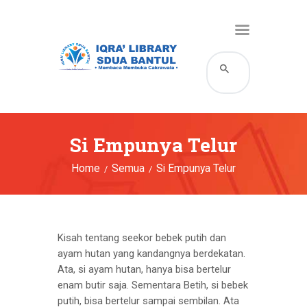
HOME
KATALOG
PROFIL
Si Empunya Telur
LAYANAN
Home
Semua
Si Empunya Telur
BERITA DAN EVENT
GALERI
HUBUNGI KAMI
Kisah tentang seekor bebek putih dan
ayam hutan yang kandangnya berdekatan.
Ata, si ayam hutan, hanya bisa bertelur
enam butir saja. Sementara Betih, si bebek
putih, bisa bertelur sampai sembilan. Ata