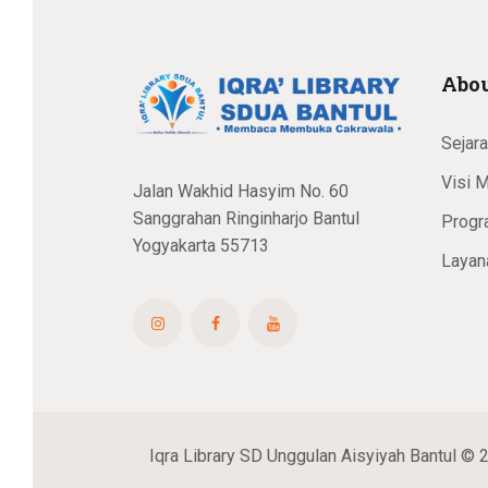
Abou
Sejar
Visi M
Jalan Wakhid Hasyim No. 60
Sanggrahan Ringinharjo Bantul
Progr
Yogyakarta 55713
Layan
Iqra Library SD Unggulan Aisyiyah Bantul © 2