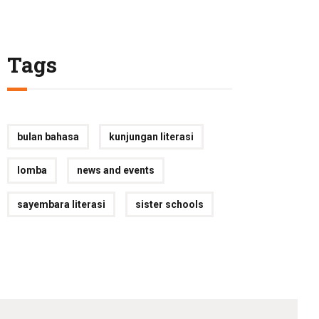
Tags
bulan bahasa
kunjungan literasi
lomba
news and events
sayembara literasi
sister schools