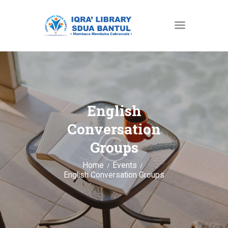
HOME
PROFIL
GALERI
English
EVENTS
Conversation
BERITA DAN ARTIKEL
Groups
USULAN BUKU
Home
Events
English Conversation Groups